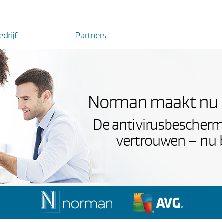
edrijf
Partners
Norman maakt nu d
De antivirusbescherm
vertrouwen – nu b